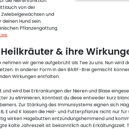
ür die Nierenfunktion
ittlauch von der
den Zwiebelgewächsen und
r deinen Hund sein.
anischen Pflanzengattung
üse
.
 Heilkräuter & ihre Wirkung
fe nehmen wir gerne aufgebrüht als Tee zu uns. Nun wird 
rsetzen. In anderer Form in den BARF-Brei gemischt könn
enden Wirkungen entfalten.
 und wird bei Erkrankungen der Nieren und Blase eingesetz
ter zu eliminieren, könntest du diese entweder kurz bla
rbeiners. Zur Stärkung des Immunsystems eignen sich Hag
B, E und K lassen die Heil- und Futterpflanze nicht nur f
zeitig wirken Hagebutten entzündungshemmend und komm
te kalte Jahreszeit ist bekanntlich auch Erkältungszeit. 