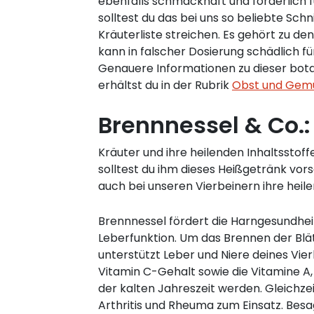
ebenfalls schmackhaft und förderlich f
solltest du das bei uns so beliebte Schn
Kräuterliste streichen. Es gehört zu 
kann in falscher Dosierung schädlich fü
Genauere Informationen zu dieser bot
erhältst du in der Rubrik
Obst und Gem
Brennnessel & Co.:
Kräuter und ihre heilenden Inhaltsstof
solltest du ihm dieses Heißgetränk vo
auch bei unseren Vierbeinern ihre heil
Brennnessel fördert die Harngesundheit
Leberfunktion. Um das Brennen der Blät
unterstützt Leber und Niere deines Vie
Vitamin C-Gehalt sowie die Vitamine A, 
der kalten Jahreszeit werden. Gleich
Arthritis und Rheuma zum Einsatz. Besag