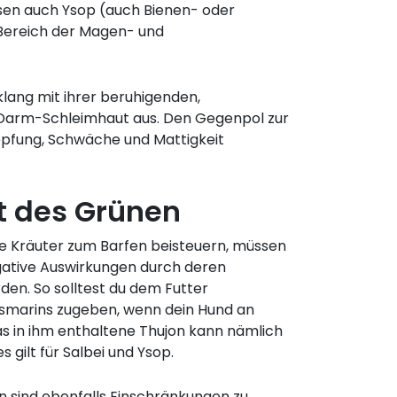
sen auch Ysop (auch Bienen- oder
 Bereich der Magen- und
klang mit ihrer beruhigenden,
n-Darm-Schleimhaut aus. Den Gegenpol zur
höpfung, Schwäche und Mattigkeit
t des Grünen
 die Kräuter zum Barfen beisteuern, müssen
ative Auswirkungen durch deren
en. So solltest du dem Futter
osmarins zugeben, wenn dein Hund an
Das in ihm enthaltene Thujon kann nämlich
s gilt für Salbei und Ysop.
n sind ebenfalls Einschränkungen zu