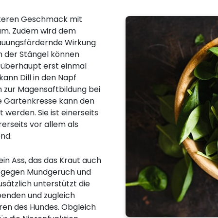
ckeren Geschmack mit
tum. Zudem wird dem
rdauungsfördernde Wirkung
ch der Stängel können
 überhaupt erst einmal
ann Dill in den Napf
 zur Magensaftbildung bei
ie Gartenkresse kann den
 werden. Sie ist einerseits
erseits vor allem als
nd.
 ein Ass, das das Kraut auch
es gegen Mundgeruch und
usätzlich unterstützt die
ibenden und zugleich
ren des Hundes. Obgleich