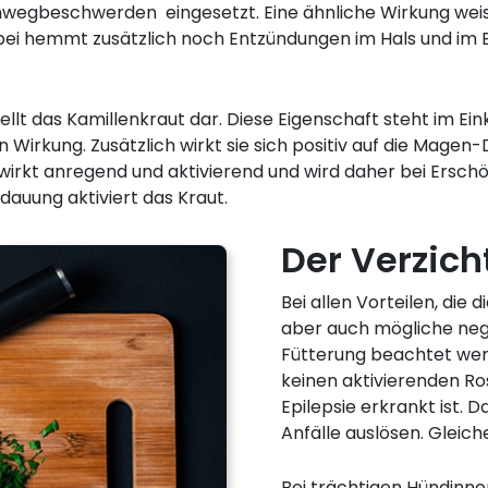
mwegbeschwerden eingesetzt. Eine ähnliche Wirkung wei
albei hemmt zusätzlich noch Entzündungen im Hals und im
t das Kamillenkraut dar. Diese Eigenschaft steht im Ein
irkung. Zusätzlich wirkt sie sich positiv auf die Mage
 wirkt anregend und aktivierend und wird daher bei Ersc
auung aktiviert das Kraut.
Der Verzich
Bei allen Vorteilen, die
aber auch mögliche neg
Fütterung beachtet werd
keinen aktivierenden R
Epilepsie erkrankt ist. 
Anfälle auslösen. Gleiche
Bei trächtigen Hündinne