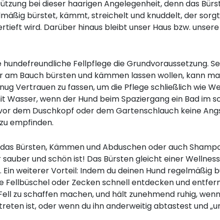
tützung bei dieser haarigen Angelegenheit, denn das Bür
mäßig bürstet, kämmt, streichelt und knuddelt, der sorgt
tieft wird. Darüber hinaus bleibt unser Haus bzw. unser
e hundefreundliche Fellpflege die Grundvoraussetzung. Sel
r am Bauch bürsten und kämmen lassen wollen, kann man 
g Vertrauen zu fassen, um die Pflege schließlich wie Wel
it Wasser, wenn der Hund beim Spaziergang ein Bad im 
r, vor dem Duschkopf oder dem Gartenschlauch keine Ang
 zu empfinden.
 wie das Bürsten, Kämmen und Abduschen oder auch Sham
r sauber und schön ist! Das Bürsten gleicht einer Wellnes
 Ein weiterer Vorteil: Indem du deinen Hund regelmäßig b
te Fellbüschel oder Zecken schnell entdecken und entfer
ell zu schaffen machen, und hält zunehmend ruhig, wenn 
etreten ist, oder wenn du ihn anderweitig abtastest und 