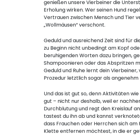
genießen unsere Vierbeiner die Unters
Erholung wirken. Wer seinen Hund regel
Vertrauen zwischen Mensch und Tier ver
„Wollmäusen“ verschont.
Geduld und ausreichend Zeit sind für di
zu Beginn nicht unbedingt am Kopf ode
beruhigenden Worten dazu bringen, genu
Shampoonieren oder das Abspritzen m
Geduld und Ruhe lernt dein Vierbeine
Prozedur letztlich sogar als angenehm
Und das ist gut so, denn Aktivitäten
gut – nicht nur deshalb, weil er nachhe
Durchblutung und regt den Kreislauf an.
tastest du ihn ab und kannst verknote
dass Frauchen oder Herrchen sich am F
Klette entfernen möchtest, in die er g