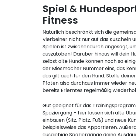
Spiel & Hundesport
Fitness
Natürlich beschränkt sich die gemeins
Vierbeiner nicht nur auf das Kuscheln u
Spielen ist zwischendurch angesagt, um 
auszutoben! Darüber hinaus will dein H
selbst alte Hunde können noch so einige
der Miesmacher Nummer eins, das kenn
das gilt auch für den Hund. Stelle deine
Pfoten also durchaus immer wieder neu
bereits Erlerntes regelmäßig wiederhol
Gut geeignet für das Trainingsprogra
Spaziergang – hier lassen sich alte Ü
einbauen (Sitz, Platz, Fuß) und neue Kün
beispielsweise das Apportieren. Auße
ausgiebige Spaziergänge deine Ausdaue