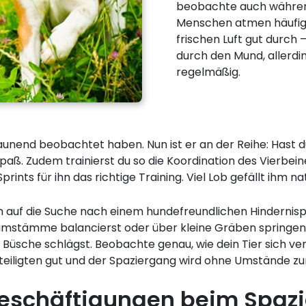
beobachte auch währen
Menschen atmen häufig 
frischen Luft gut durch
durch den Mund, allerdin
regelmäßig.
 staunend beobachtet haben. Nun ist er an der Reihe: Ha
Spaß. Zudem trainierst du so die Koordination des Vierbei
rints für ihn das richtige Training. Viel Lob gefällt ihm na
h auf die Suche nach einem hundefreundlichen Hindernisp
umstämme balancierst oder über kleine Gräben springen. 
Büsche schlägst. Beobachte genau, wie dein Tier sich ve
eteiligten gut und der Spaziergang wird ohne Umstände zu
 Beschäftigungen beim Spaz